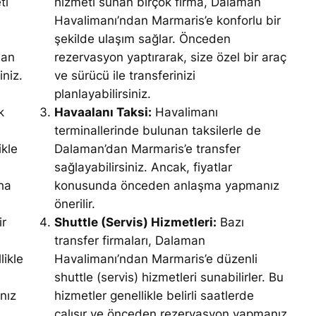
ti
hizmeti sunan birçok firma, Dalaman
Havalimanı’ndan Marmaris’e konforlu bir
şekilde ulaşım sağlar. Önceden
dan
rezervasyon yaptırarak, size özel bir araç
iniz.
ve sürücü ile transferinizi
planlayabilirsiniz.
k
Havaalanı Taksi:
Havalimanı
terminallerinde bulunan taksilerle de
kle
Dalaman’dan Marmaris’e transfer
sağlayabilirsiniz. Ancak, fiyatlar
ha
konusunda önceden anlaşma yapmanız
önerilir.
ir
Shuttle (Servis) Hizmetleri:
Bazı
transfer firmaları, Dalaman
likle
Havalimanı’ndan Marmaris’e düzenli
shuttle (servis) hizmetleri sunabilirler. Bu
nız
hizmetler genellikle belirli saatlerde
çalışır ve önceden rezervasyon yapmanız