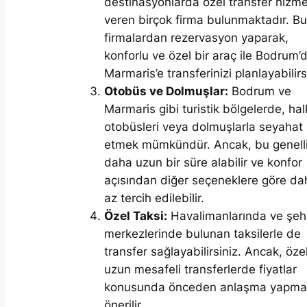
destinasyonlarda özel transfer hizme
veren birçok firma bulunmaktadır. Bu
firmalardan rezervasyon yaparak,
konforlu ve özel bir araç ile Bodrum’
Marmaris’e transferinizi planlayabilirs
Otobüs ve Dolmuşlar:
Bodrum ve
Marmaris gibi turistik bölgelerde, hal
otobüsleri veya dolmuşlarla seyahat
etmek mümkündür. Ancak, bu genelli
daha uzun bir süre alabilir ve konfor
açısından diğer seçeneklere göre da
az tercih edilebilir.
Özel Taksi:
Havalimanlarında ve şeh
merkezlerinde bulunan taksilerle de
transfer sağlayabilirsiniz. Ancak, özel
uzun mesafeli transferlerde fiyatlar
konusunda önceden anlaşma yapma
önerilir.