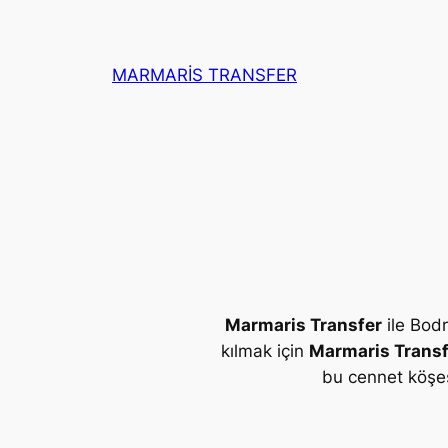
İçeriğe
geç
MARMARİS TRANSFER
Marmaris Transfer
ile Bod
kılmak için
Marmaris Transf
bu cennet köşes