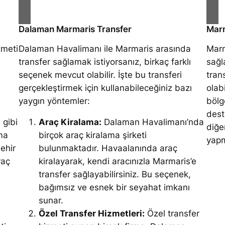
Dalaman Marmaris Transfer
Marm
zmeti
Dalaman Havalimanı ile Marmaris arasında
Marm
transfer sağlamak istiyorsanız, birkaç farklı
sağl
seçenek mevcut olabilir. İşte bu transferi
tran
gerçekleştirmek için kullanabileceğiniz bazı
olabi
yaygın yöntemler:
bölg
dest
gibi
Araç Kiralama:
Dalaman Havalimanı’nda
diğe
ama
birçok araç kiralama şirketi
yapm
ehir
bulunmaktadır. Havaalanında araç
raç
kiralayarak, kendi aracınızla Marmaris’e
transfer sağlayabilirsiniz. Bu seçenek,
bağımsız ve esnek bir seyahat imkanı
sunar.
Özel Transfer Hizmetleri:
Özel transfer