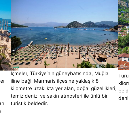
İçmeler, Türkiye’nin güneybatısında, Muğla
Turu
ler
iline bağlı Marmaris ilçesine yaklaşık 8
kilo
kilometre uzaklıkta yer alan, doğal güzellikleri,
beld
temiz denizi ve sakin atmosferi ile ünlü bir
deniz
rı
turistik beldedir.
n